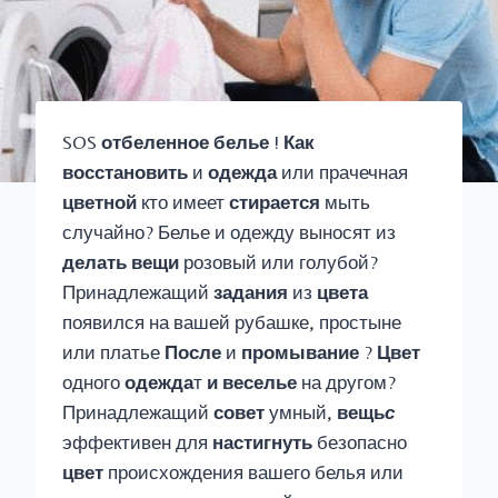
SOS
отбеленное белье
!
Как
восстановить
и
одежда
или прачечная
цветной
кто имеет
стирается
мыть
случайно? Белье и одежду выносят из
делать вещи
розовый или голубой?
Принадлежащий
задания
из
цвета
появился на вашей рубашке, простыне
или платье
После
и
промывание
?
Цвет
одного
одежда
т
и веселье
на другом?
Принадлежащий
совет
умный,
вещь
с
эффективен для
настигнуть
безопасно
цвет
происхождения вашего белья или