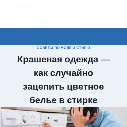
Перейти
Переключить
Главная
Аксессуары
КРАСОТА
Мода
к
дочернее
меню
содержимому
Советы по моде и стилю
Стиль
СОВЕТЫ ПО МОДЕ И СТИЛЮ
Крашеная одежда —
как случайно
зацепить цветное
белье в стирке