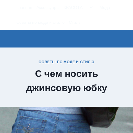
Перейти
Переключить
Главная
Аксессуары
КРАСОТА
Мода
к
дочернее
меню
содержимому
Советы по моде и стилю
Стиль
СОВЕТЫ ПО МОДЕ И СТИЛЮ
С чем носить
джинсовую юбку