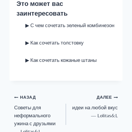
Это может вас
заинтересовать
▶ С чем сочетать зеленый комбинезон
▶ Как сочетать толстовку
▶ Как сочетать кожаные штаны
Навигация
НАЗАД
ДАЛЕЕ
по
Советы для
идеи на любой вкус
неформального
— Lolitas&L
записям
ужина с друзьями
— Lolitas&L